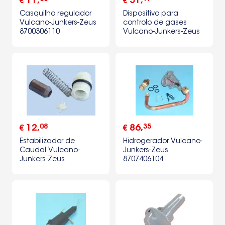
11
,
51
,
€
€
Casquilho regulador
Dispositivo para
Vulcano-Junkers-Zeus
controlo de gases
8700306110
Vulcano-Junkers-Zeus
8707206125
08
35
12
,
86
,
€
€
Estabilizador de
Hidrogerador Vulcano-
Caudal Vulcano-
Junkers-Zeus
Junkers-Zeus
8707406104
8705705034