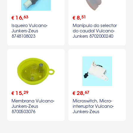
63
51
16
,
8
,
€
€
Isqueiro Vulcano-
Manípulo do selector
Junkers-Zeus
do caudal Vulcano-
8748108023
Junkers 8702000240
29
67
15
,
28
,
€
€
Membrana Vulcano-
Microswitch, Micro-
Junkers-Zeus
interruptor Vulcano-
8700503076
Junkers-Zeus
8707200020