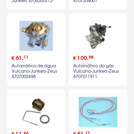
Junkers 8708300212-
8707204001
87083002120
11
98
61
,
100
,
€
€
Automático de água
Automático do gás
Vulcano-Junkers-Zeus
Vulcano-Junkers-Zeus
8707002698
8707011911
66
17