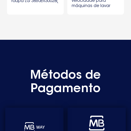
velocidade para
roupa LG 3650ER3002B(
máquinas de lavar
côr cinzenta )
roupa LG 6501KW3002A
Métodos de
Pagamento