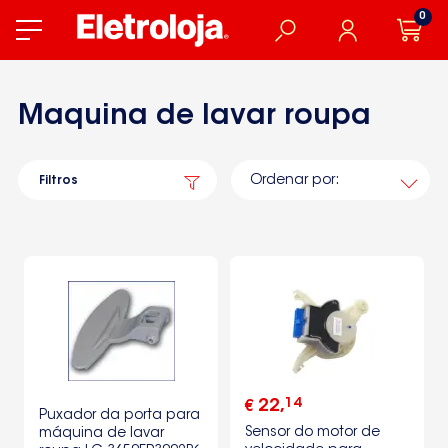
0
Maquina de lavar roupa
Ordenar por:
Filtros
14
22
,
€
Puxador da porta para
Sensor do motor de
máquina de lavar