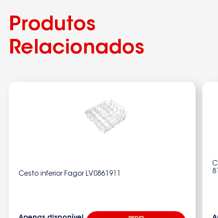
Produtos
Relacionados
C
8
Cesto inferior Fagor LV0861911
Apenas disponível
A