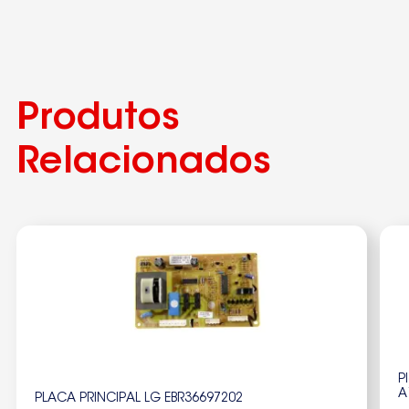
Produtos
Relacionados
P
A
PLACA PRINCIPAL LG EBR36697202