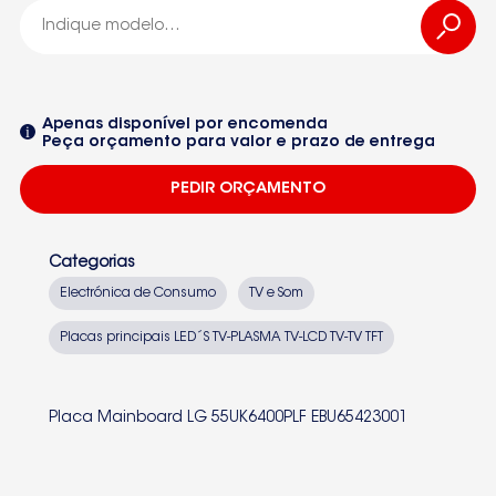
55UK6400PLF
Seleccione um dos equipamentos da lista
Apenas disponível por encomenda
Peça orçamento para valor e prazo de entrega
PEDIR ORÇAMENTO
Categorias
Electrónica de Consumo
TV e Som
Placas principais LED´S TV-PLASMA TV-LCD TV-TV TFT
Placa Mainboard LG 55UK6400PLF EBU65423001