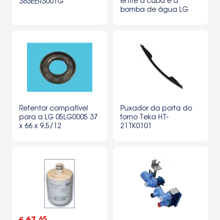
entre a cuba e a
383EER3001G
bomba de água LG
4738EN2003A
Retentor compatível
Puxador da porta do
para a LG 05LG0005 37
forno Teka HT-
x 66 x 9,5/12
21TK0101
65