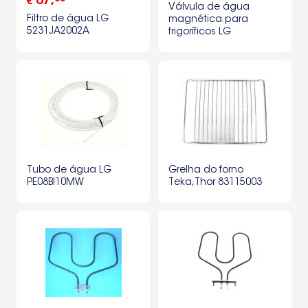
67
,
€
Válvula de água
Filtro de água LG
magnética para
5231JA2002A
frigoríficos LG
5221JA2006E
Tubo de água LG
Grelha do forno
PE08BI10MW
Teka,Thor 83115003